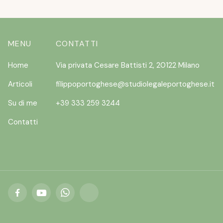
MENU
CONTATTI
Home
Via privata Cesare Battisti 2, 20122 Milano
Articoli
filippoportoghese@studiolegaleportoghese.it
Su di me
+39 333 259 3244
Contatti


