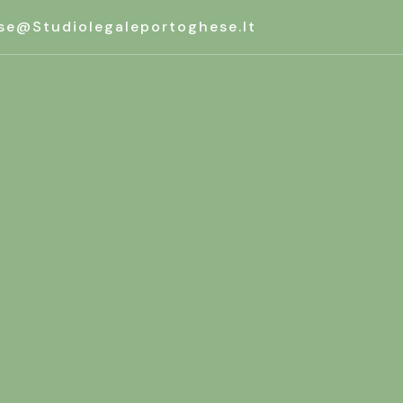
se@studiolegaleportoghese.it