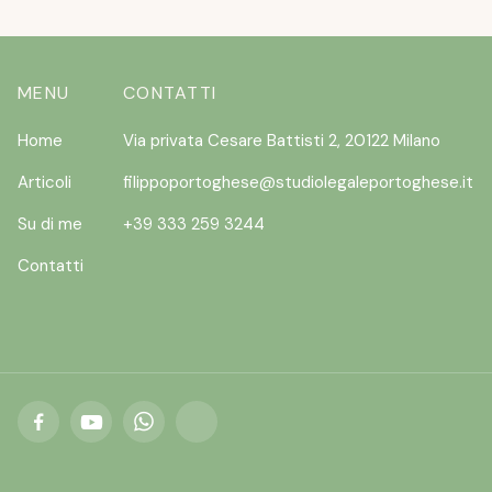
MENU
CONTATTI
Home
Via privata Cesare Battisti 2, 20122 Milano
Articoli
filippoportoghese@studiolegaleportoghese.it
Su di me
+39 333 259 3244
Contatti


