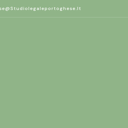
se@studiolegaleportoghese.it