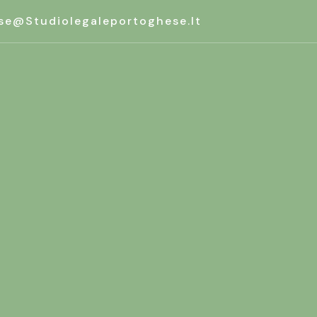
se@studiolegaleportoghese.it