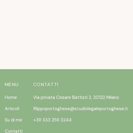
L’ESTATE STA ARRIVANDO ….E I CANI
NON VOLERANNO
READ MORE
MENU
CONTATTI
Home
Via privata Cesare Battisti 2, 20122 Milano
Articoli
filippoportoghese@studiolegaleportoghese.it
Su di me
+39 333 259 3244
Contatti