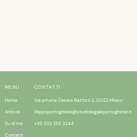
L’ESTATE STA ARRIVANDO ….E I CANI
NON VOLERANNO
READ MORE
MENU
CONTATTI
Home
Via privata Cesare Battisti 2, 20122 Milano
Articoli
filippoportoghese@studiolegaleportoghese.it
Su di me
+39 333 259 3244
Contatti