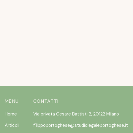
APRIL 20, 2026
L’ESTATE STA ARRIVANDO ….E I CANI
NON VOLERANNO
READ MORE
MENU
CONTATTI
Home
Via privata Cesare Battisti 2, 20122 Milano
Articoli
filippoportoghese@studiolegaleportoghese.it