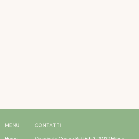
APRIL 20, 2026
L’ESTATE STA ARRIVANDO ….E I CANI
NON VOLERANNO
READ MORE
MENU
CONTATTI
Home
Via privata Cesare Battisti 2, 20122 Milano