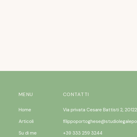
READ MORE
MENU
CONTATTI
Home
Via privata Cesare Battisti 2, 20122
Articoli
filippoportoghese@studiolegalepo
Su di me
+39 333 259 3244