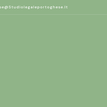
se@studiolegaleportoghese.it