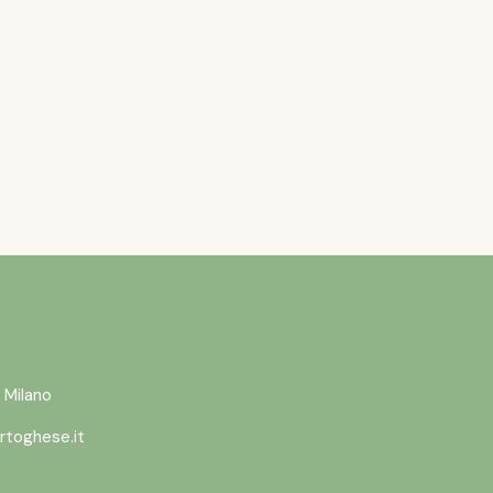
L’ESTATE STA A
VOLERANNO
READ MORE
 Milano
rtoghese.it