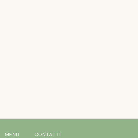
APRIL 20, 2026
L’ESTATE STA ARRIVANDO ….E I CANI
NON VOLERANNO
READ MORE
MENU
CONTATTI