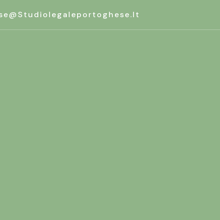
se@studiolegaleportoghese.it