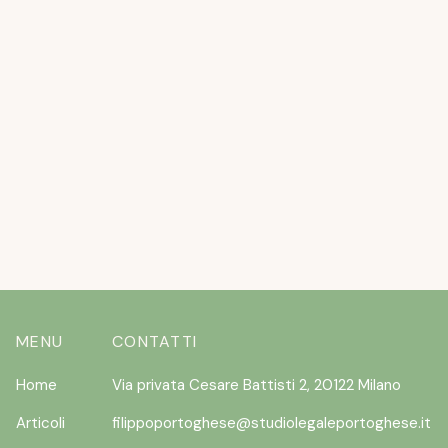
APRIL 20, 2026
L’ESTATE STA ARRIVANDO ….E I CANI
NON VOLERANNO
READ MORE
MENU
CONTATTI
Home
Via privata Cesare Battisti 2, 20122 Milano
Articoli
filippoportoghese@studiolegaleportoghese.it