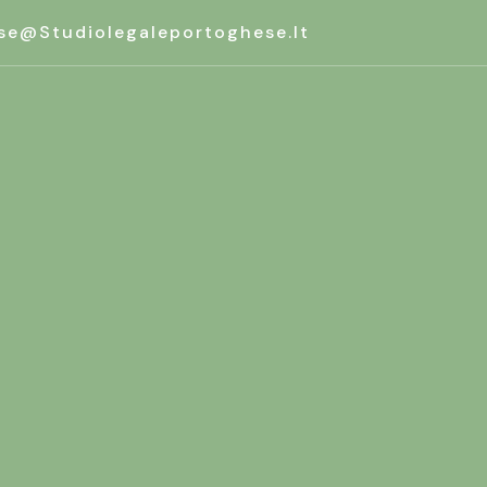
se@studiolegaleportoghese.it