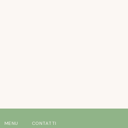
APRIL 20, 2026
L’ESTATE STA ARRIVANDO ….E I CANI
NON VOLERANNO
READ MORE
MENU
CONTATTI